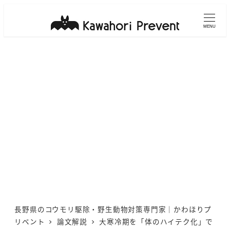
メ
イ
MENU
ン
コ
ン
テ
ン
ツ
へ
移
動
長野県のコウモリ駆除・野生動物対策専門家｜かわほりプ
リベント
論文解説
大寒冷期を「体のハイテク化」で