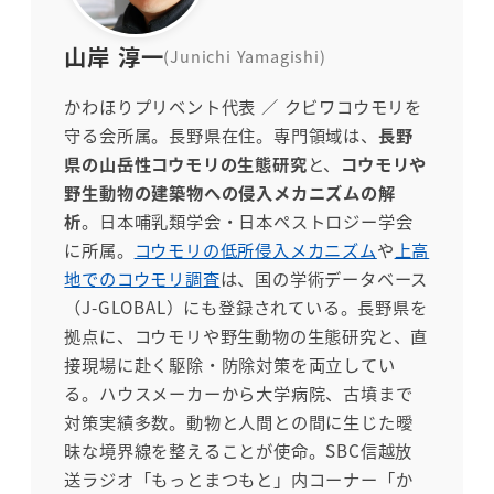
山岸 淳一
(Junichi Yamagishi)
かわほりプリベント代表 ／ クビワコウモリを
守る会所属。長野県在住。専門領域は、
長野
県の山岳性コウモリの生態研究
と、
コウモリや
野生動物の建築物への侵入メカニズムの解
析
。日本哺乳類学会・日本ペストロジー学会
に所属。
コウモリの低所侵入メカニズム
や
上高
地でのコウモリ調査
は、国の学術データベース
（J-GLOBAL）にも登録されている。長野県を
拠点に、コウモリや野生動物の生態研究と、直
接現場に赴く駆除・防除対策を両立してい
る。ハウスメーカーから大学病院、古墳まで
対策実績多数。動物と人間との間に生じた曖
昧な境界線を整えることが使命。SBC信越放
送ラジオ「もっとまつもと」内コーナー「か