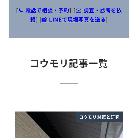
[
📞 電話で相談・予約
]
[
✉️ 調査・診断を依
頼
]
[
📸 LINEで現場写真を送る
]
コウモリ記事一覧
コウモリ対策と研究