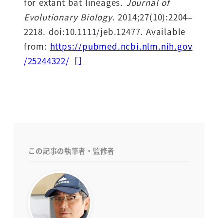
for extant bat lineages.
Journal of
Evolutionary Biology
. 2014;27(10):2204–
2218. doi:10.1111/jeb.12477. Available
from:
https://pubmed.ncbi.nlm.nih.gov
/25244322/［］
この記事の執筆者・監修者