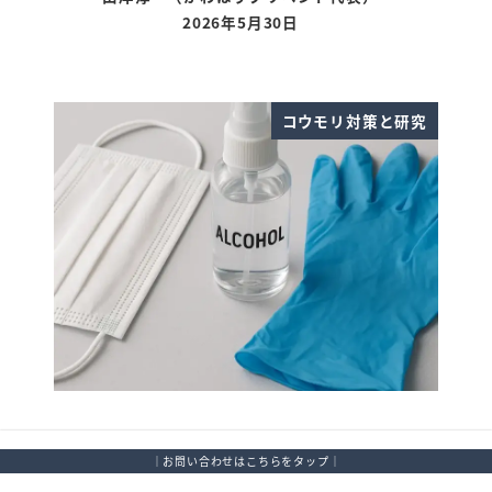
2026年5月30日
更新日
コウモリ対策と研究
コウモリの糞の消毒方法。見つけた時
｜お問い合わせはこちらをタップ｜
のための、安全な掃除手順