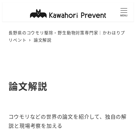
メ
イ
MENU
ン
長野県のコウモリ駆除・野生動物対策専門家｜かわほりプ
コ
リベント
論文解説
ン
テ
ン
ツ
へ
論文解説
移
動
コウモリなどの世界の論文を紹介して、独自の解
説と現場考察を加える