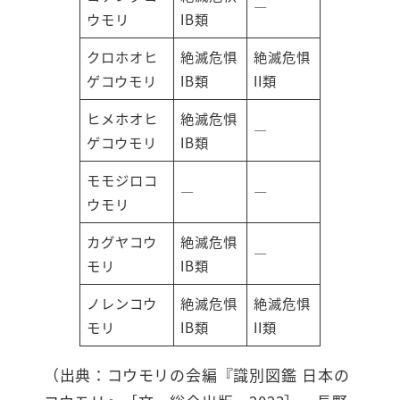
―
ウモリ
IB類
クロホオヒ
絶滅危惧
絶滅危惧
ゲコウモリ
IB類
II類
ヒメホオヒ
絶滅危惧
―
ゲコウモリ
IB類
モモジロコ
―
―
ウモリ
カグヤコウ
絶滅危惧
―
モリ
IB類
ノレンコウ
絶滅危惧
絶滅危惧
モリ
IB類
II類
（出典：コウモリの会編『識別図鑑 日本の