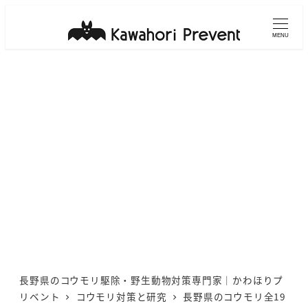
メ
イ
MENU
ン
コ
ン
テ
ン
ツ
へ
移
動
長野県のコウモリ駆除・野生動物対策専門家｜かわほりプ
リベント
コウモリ対策と研究
長野県のコウモリ全19