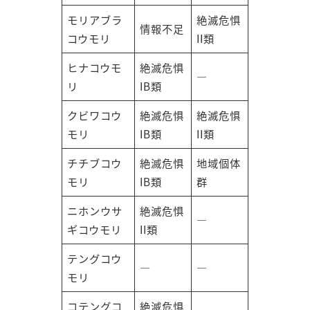
モリアブラ
絶滅危惧
情報不足
コウモリ
II類
ヒナコウモ
絶滅危惧
―
リ
IB類
クビワコウ
絶滅危惧
絶滅危惧
モリ
IB類
II類
チチブコウ
絶滅危惧
地域個体
モリ
IB類
群
ニホンウサ
絶滅危惧
―
ギコウモリ
II類
テングコウ
―
―
モリ
コテングコ
絶滅危惧