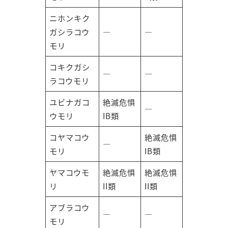
ニホンキク
ガシラコウ
―
―
モリ
コキクガシ
―
―
ラコウモリ
ユビナガコ
絶滅危惧
―
ウモリ
IB類
コヤマコウ
絶滅危惧
―
モリ
IB類
ヤマコウモ
絶滅危惧
絶滅危惧
リ
II類
II類
アブラコウ
―
―
モリ