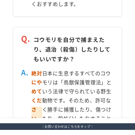
くおすすめします。
Q.
コウモリを自分で捕まえた
り、退治（殺傷）したりして
もいいですか？
A.
絶対
日本に生息するすべてのコウ
にや
モリは「鳥獣保護管理法」と
めて
いう法律で守られている野生
くだ
動物です。そのため、許可な
さ
く勝手に捕獲したり、傷つけ
い。
たり、殺処分したりすること
は固く禁じられており、法律
｜お問い合わせはこちらをタップ｜