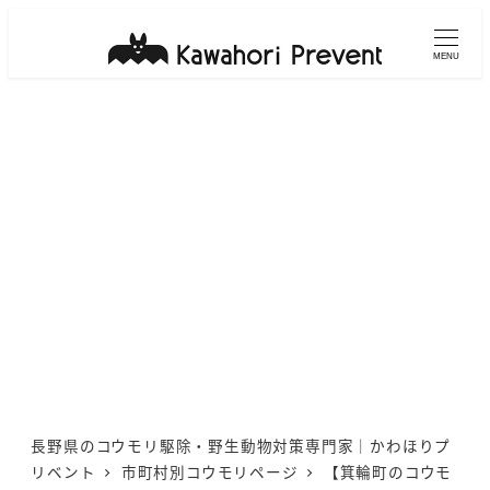
メ
イ
MENU
ン
コ
ン
テ
ン
ツ
へ
移
動
長野県のコウモリ駆除・野生動物対策専門家｜かわほりプ
リベント
市町村別コウモリページ
【箕輪町のコウモ