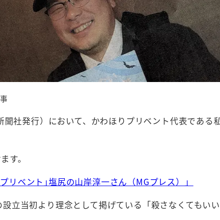
記事
毎日新聞社発行）において、かわほりプリベント代表であ
けます。
りプリベント｣塩尻の山岸淳一さん（MGプレス）」
年の設立当初より理念として掲げている「殺さなくてもい