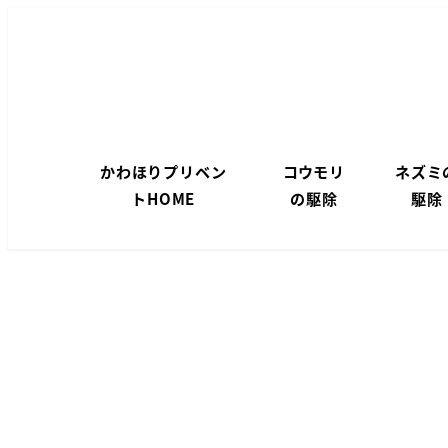
メ
イ
ン
コ
ン
テ
かわほりプリベン
コウモリ
ネズミ
トHOME
の駆除
駆除
ン
ツ
へ
移
動