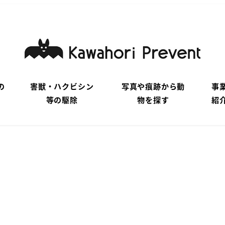
の
害獣・ハクビシン
写真や痕跡から動
事
等の駆除
物を探す
紹